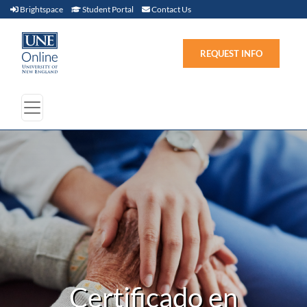
Brightspace (link opens in new window)
Student Portal (link opens in new window)
Contact Us
Brightspace
Student Portal
Contact Us
REQUEST INFO
Certificado en